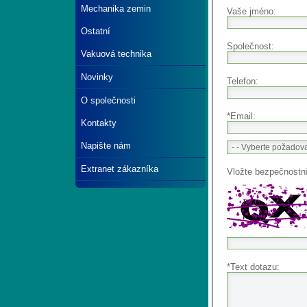
Mechanika zemin
Vaše jméno:
Ostatní
Společnost:
Vakuová technika
Novinky
Telefon:
O společnosti
*Email:
Kontakty
Napište nám
Extranet zákazníka
Vložte bezpečnostn
*Text dotazu: